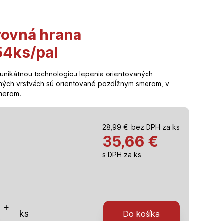
rovná hrana
4ks/pal
unikátnou technologiou lepenia orientovaných
hných vrstvách sú orientované pozdĺžnym smerom, v
smerom.
28,99
€
bez DPH za ks
35,66
€
s DPH za ks
o
+
ks
Do košíka
-