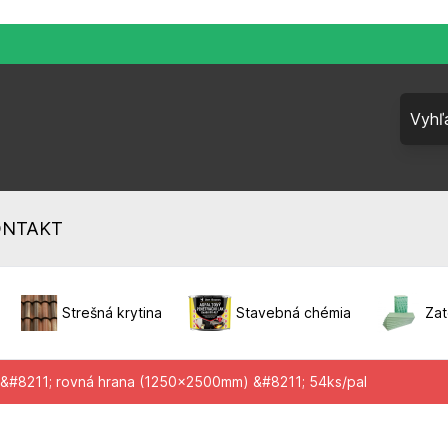
ONTAKT
Strešná krytina
Stavebná chémia
Zat
#8211; rovná hrana (1250x2500mm) &#8211; 54ks/pal