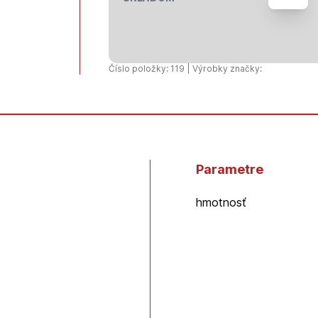
doska
18mm
-
rovná
Číslo položky: 119 | Výrobky značky:
hrana
(1250x2
-
54ks/pal
Parametre
hmotnosť