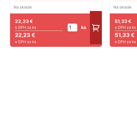
Na sklade
Na sklade
22,23
€
51,33
€
ks
s DPH za ks
s DPH za ks
22,23 €
51,33 €
s DPH za ks
s DPH za ks