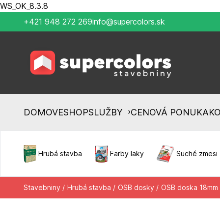
WS_OK_8.3.8
+421 948 272 269
info@supercolors.sk
›
DOMOV
ESHOP
SLUŽBY
CENOVÁ PONUKA
K
Hrubá stavba
Farby laky
Suché zmesi
Stavebniny /
Hrubá stavba /
OSB dosky /
OSB doska 18mm &