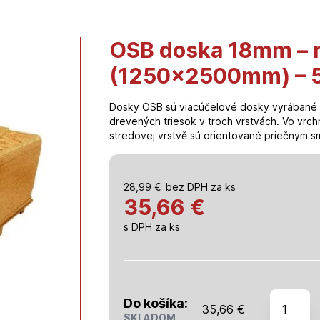
OSB doska 18mm – 
(1250x2500mm) – 5
Dosky OSB sú viacúčelové dosky vyrábané 
drevených triesok v troch vrstvách. Vo vrc
stredovej vrstvě sú orientované priečnym 
28,99
€
bez DPH za ks
35,66 €
s DPH za ks
množstv
Do košíka:
35,66
€
OSB
SKLADOM