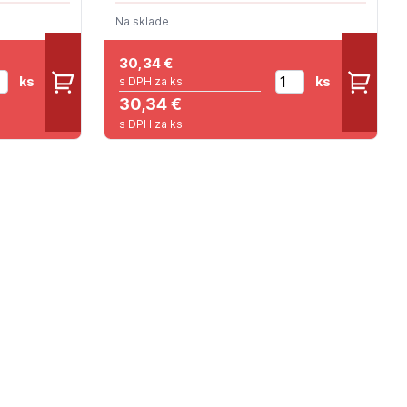
Na sklade
30,34
€
ks
ks
s DPH za ks
30,34 €
s DPH za ks