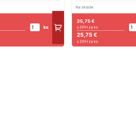
Na sklade
25,75
€
ks
s DPH za ks
25,75 €
s DPH za ks