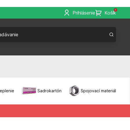
0
Prihlásenie
Košík
eplenie
Sadrokartón
Spojovací materiál