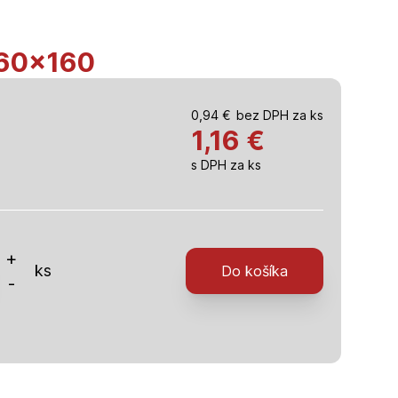
 60×160
0,94
€
bez DPH za ks
1,16
€
s DPH za ks
o
+
ks
Do košíka
aná
-