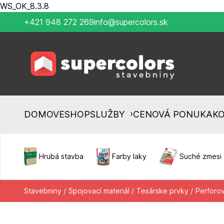
WS_OK_8.3.8
+421 948 272 269
info@supercolors.sk
›
DOMOV
ESHOP
SLUŽBY
CENOVÁ PONUKA
K
Hrubá stavba
Farby laky
Suché zmesi
Stavebniny /
Spojovací materiál /
Tesárske prvky /
Perforo