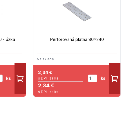
0 - úzka
Perforovaná platňa 80x240
Na sklade
2,34
€
ks
ks
s DPH za ks
2,34 €
s DPH za ks