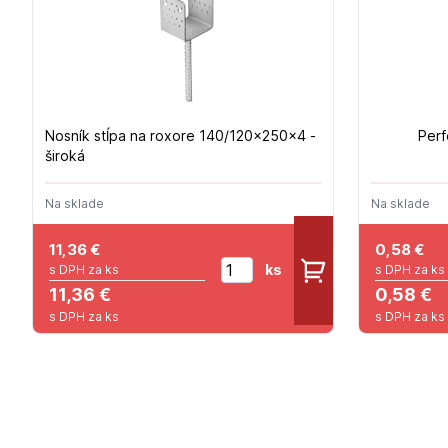
Nosník stĺpa na roxore 140/120x250x4 -
Perf
široká
Na sklade
Na sklade
11,36
€
0,58
€
ks
s DPH za ks
s DPH za ks
11,36 €
0,58 €
s DPH za ks
s DPH za ks