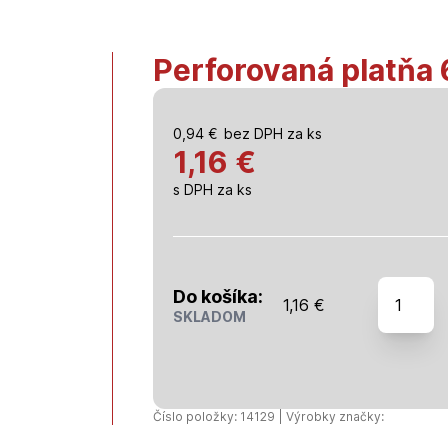
Perforovaná platňa
0,94
€
bez DPH za ks
1,16 €
s DPH za ks
množstv
Do košíka:
1,16
€
Perforov
SKLADOM
platňa
60x160
Číslo položky: 14129 | Výrobky značky: