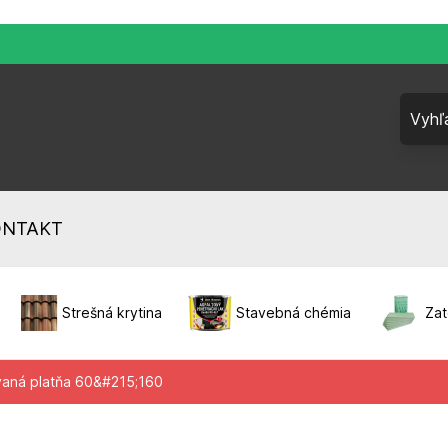
ONTAKT
Strešná krytina
Stavebná chémia
Zat
vaná platňa 60&#215;160