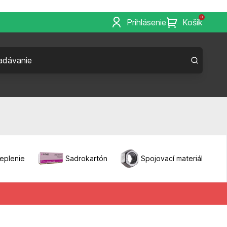
0
Prihlásenie
Košík
eplenie
Sadrokartón
Spojovací materiál