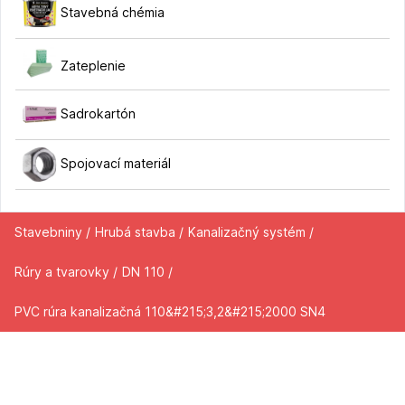
Stavebná chémia
Zateplenie
Sadrokartón
Spojovací materiál
Stavebniny /
Hrubá stavba /
Kanalizačný systém /
Rúry a tvarovky /
DN 110 /
PVC rúra kanalizačná 110&#215;3,2&#215;2000 SN4