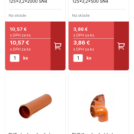
125x3,2x2000 SN4
125x3,2x500 SN4
Na sklade
Na sklade
10,57
€
3,86
€
s DPH za ks
s DPH za ks
10,57 €
3,86 €
s DPH za ks
s DPH za ks
ks
ks