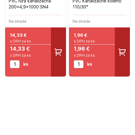
PVC rúra kanalizačná
PVC Kanalizačné koleno
200x4,9x1000 SN4
110/30°
Na sklade
Na sklade
14,33
€
1,96
€
s DPH za ks
s DPH za ks
14,33 €
1,96 €
s DPH za ks
s DPH za ks
ks
ks