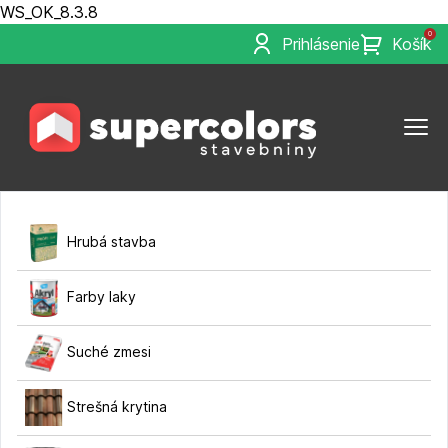
WS_OK_8.3.8
0
Prihlásenie
Košík
Hrubá stavba
Farby laky
Suché zmesi
Strešná krytina