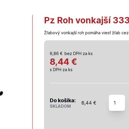
Pz Roh vonkajší 33
Žľabový vonkajší roh pomáha viesť žľab cez
6,86
€
bez DPH za ks
8,44 €
s DPH za ks
množstv
Do košíka:
8,44
€
Pz
SKLADOM
Roh
vonkajší
333