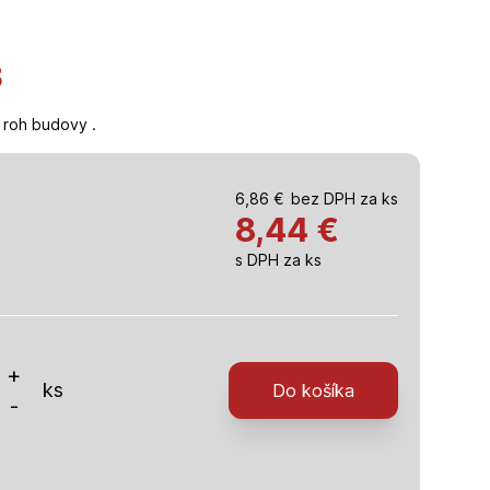
3
 roh budovy .
6,86
€
bez DPH za ks
8,44
€
s DPH za ks
o
+
ks
Do košíka
-