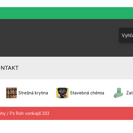
ONTAKT
Strešná krytina
Stavebná chémia
Zat
hy /
Pz Roh vonkajší 333