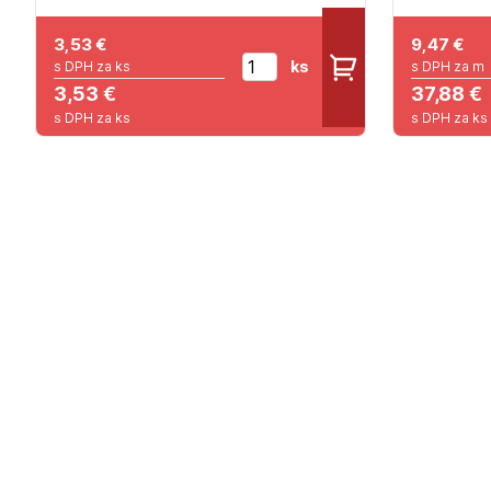
3,53
€
9,47
€
ks
s DPH za ks
s DPH za m
3,53 €
37,88 €
s DPH za ks
s DPH za ks