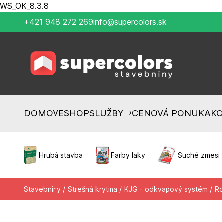
WS_OK_8.3.8
+421 948 272 269
info@supercolors.sk
›
DOMOV
ESHOP
SLUŽBY
CENOVÁ PONUKA
K
Hrubá stavba
Farby laky
Suché zmesi
Stavebniny /
Strešná krytina /
KJG - odkvapový systém /
Ro