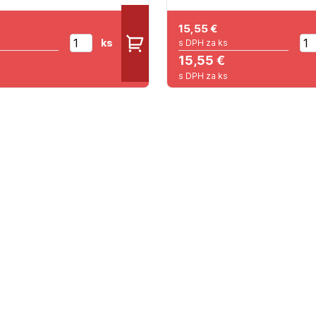
15,55
€
ks
s DPH za ks
15,55 €
s DPH za ks