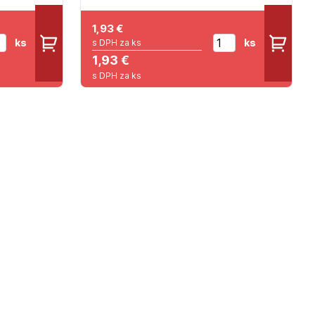
1,93
€
ks
ks
s DPH za ks
1,93 €
s DPH za ks