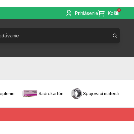
0
Prihlásenie
Košík
eplenie
Sadrokartón
Spojovací materiál