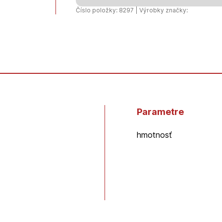
600
Číslo položky: 8297 | Výrobky značky:
x
65
mm
Parametre
hmotnosť