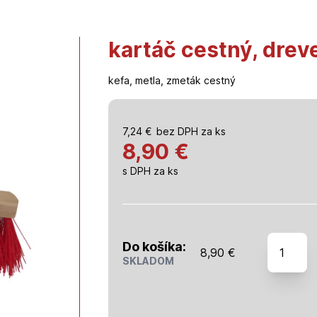
kartáč cestný, drev
kefa, metla, zmeták cestný
7,24
€
bez DPH za ks
8,90 €
s DPH za ks
množstv
Do košíka:
8,90
€
kartáč
SKLADOM
cestný,
drevený,
tvrdý,