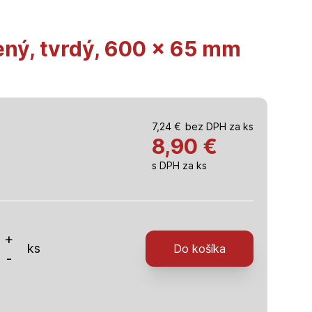
ený, tvrdý, 600 x 65 mm
7,24
€
bez DPH za ks
8,90
€
s DPH za ks
o
+
ks
Do košíka
-