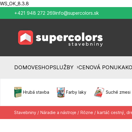
WS_OK_8.3.8
+421 948 272 269
info@supercolors.sk
›
DOMOV
ESHOP
SLUŽBY
CENOVÁ PONUKA
K
Hrubá stavba
Farby laky
Suché zmesi
Stavebniny /
Náradie a nástroje /
Rôzne /
kartáč cestný, d