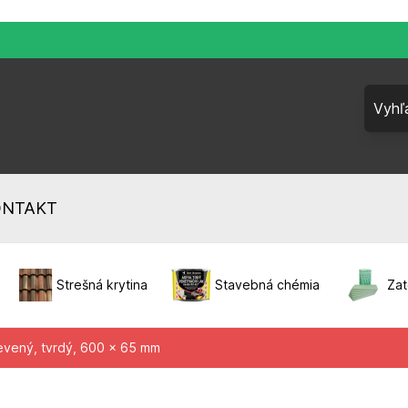
ONTAKT
Strešná krytina
Stavebná chémia
Zat
revený, tvrdý, 600 x 65 mm