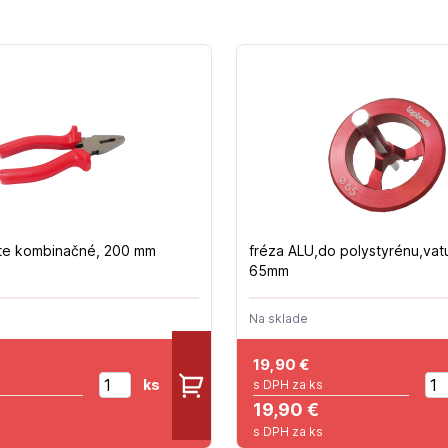
šte kombinačné, 200 mm
fréza ALU,do polystyrénu,vat
65mm
Na sklade
19,90
€
ks
s DPH za ks
19,90 €
s DPH za ks