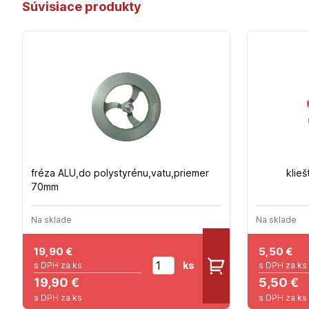
Súvisiace produkty
fréza ALU,do polystyrénu,vatu,priemer
klie
70mm
Na sklade
Na sklade
19,90
€
5,50
€
ks
s DPH za ks
s DPH za ks
19,90 €
5,50 €
s DPH za ks
s DPH za ks