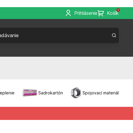
0
Prihlásenie
Košík
eplenie
Sadrokartón
Spojovací materiál