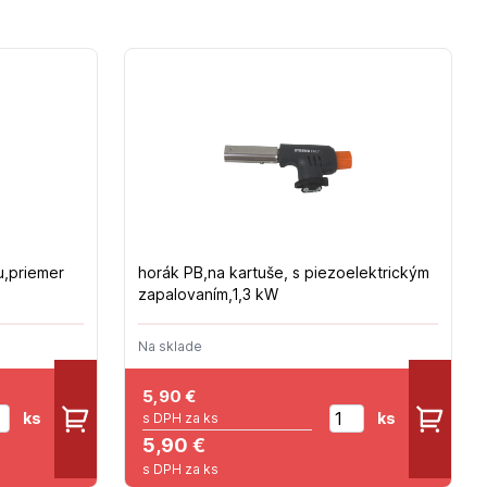
u,priemer
horák PB,na kartuše, s piezoelektrickým
zapalovaním,1,3 kW
Na sklade
5,90
€
ks
ks
s DPH za ks
5,90 €
s DPH za ks